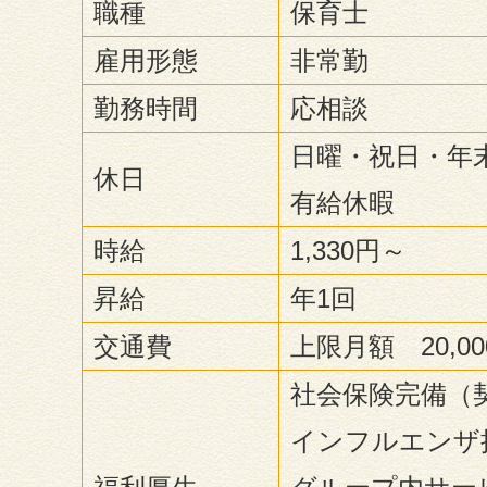
職種
保育士
雇用形態
非常勤
勤務時間
応相談
日曜・祝日・年末年
休日
有給休暇
時給
1,330円～
昇給
年1回
交通費
上限月額 20,00
社会保険完備（
インフルエンザ