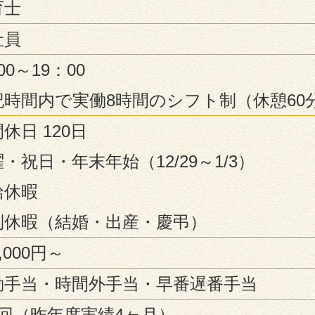
育士
社員
00～19：00
記時間内で実働8時間のシフト制（休憩60
休日 120日
・祝日・年末年始（12/29～1/3）
給休暇
別休暇（結婚・出産・慶弔）
4,000円～
勤手当・時間外手当・早番遅番手当
2回（昨年度実績4ヶ月）