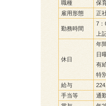
職種
保
雇用形態
正
7：
勤務時間
上
年間
日曜
休日
有
特
給与
22
手当等
通
賞与
年