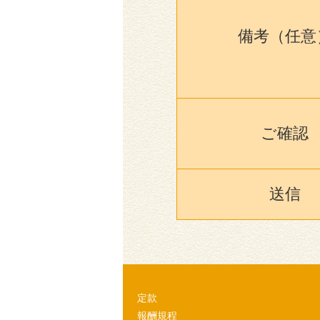
備考（任意
ご確認
送信
定款
報酬規程