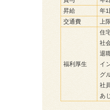
昇給
年1
交通費
上限
住
社
退
福利厚生
イ
グ
社
あ