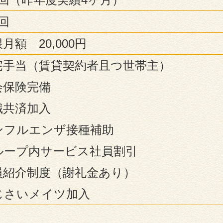
回
月額 20,000円
宅手当（賃貸契約者且つ世帯主）
会保険完備
職共済加入
ンフルエンザ接種補助
ループ内サービス社員割引
員紹介制度（謝礼金あり）
じさいメイツ加入