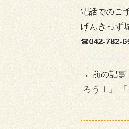
電話でのご
げんきっず
☎
042-782
←前の記事
ろう！
」 「