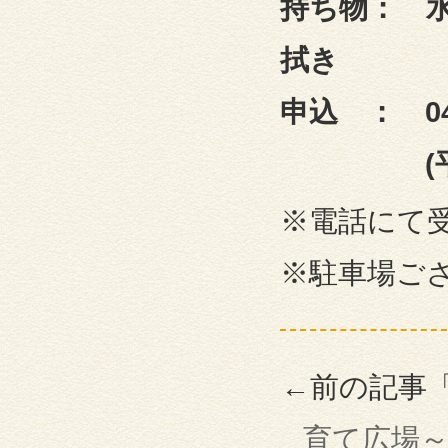
持ち物： 
拭き
申込 ： 042
(平日 9
※電話にて
※駐車場ご
←前の記事
育て広場