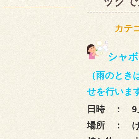
ックで
カテ
シャボ
（雨のとき
せを行いま
日時 ： 9
場所 ： 